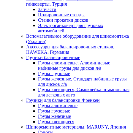
гайковерты, Турция
Запчасти
Полировочные стенды
Станки прокатки дисков
Электрогайковерт для грузовых
автомобилей
Вспомагательное оборудование для шиномонтажа
(Украина)
Аксессуары для балансировочных станков,
HAWEKA, Германия
Грузики балансировочные
Грузы алюминевые, Алюминиевые
набивные грузы для дисков л/а
Грузы грузовые
Грузы железные, Cтандарт набивные грузы
для дисков л/а
Грузы клеющиеся, Самоклейка штампованая
для легковых авто
Грузики для балансировки Френкен
Грузы алюминевые
Грузы грузовые
Грузы железные
Грузы клеющиеся
Шиноремонтные материалы, MARUNY, Япония
Грибки