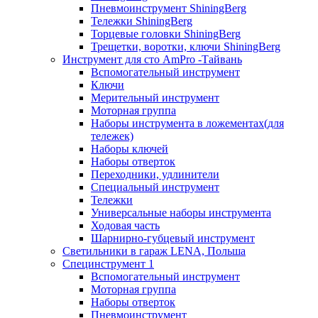
Пневмоинструмент ShiningBerg
Тележки ShiningBerg
Торцевые головки ShiningBerg
Трещетки, воротки, ключи ShiningBerg
Инструмент для сто AmPro -Тайвань
Вспомогательный инструмент
Ключи
Мерительный инструмент
Моторная группа
Наборы инструмента в ложементах(для
тележек)
Наборы ключей
Наборы отверток
Переходники, удлинители
Специальный инструмент
Тележки
Универсальные наборы инструмента
Ходовая часть
Шарнирно-губцевый инструмент
Светильники в гараж LENA, Польша
Специнструмент 1
Вспомогательный инструмент
Моторная группа
Наборы отверток
Пневмоинструмент