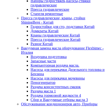
Наборы гидростяжек,насосы,стяжки
гидравлические
Пресса гидравлические
Стапеля ремонтные
Пресса гидравлические, краны, стойки
ShiningBerg - Китай
Гидростойки для сто, подставки Китай
Домкраты Китай
Краны гидравлические Китай
Пресса гидравлические Китай
Разное Китай
Вакуумная замена масла оборудование Flexbimeс -
Италия
Воздушна подготовка
Запасные части
Компьюторная роздача масла.
Насосы для перекачки Дизельного топлива и
Бензина
Насосы для перекачки мочевины
Пеногенератор
Раздача консистентных смазок
Раздача масла 1
Роздача тормозной жидкости 4
Сбор и Вакуумные отборы масла 3
Обслуживание кондиционеров авто, Приборы