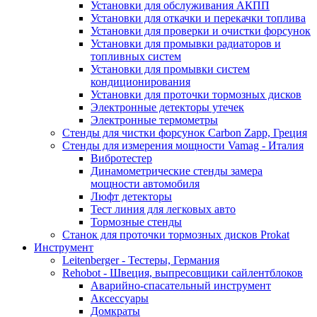
Установки для обслуживания АКПП
Установки для откачки и перекачки топлива
Установки для проверки и очистки форсунок
Установки для промывки радиаторов и
топливных систем
Установки для промывки систем
кондиционирования
Установки для проточки тормозных дисков
Электронные детекторы утечек
Электронные термометры
Стенды для чистки форсунок Carbon Zapp, Греция
Стенды для измерения мощности Vamag - Италия
Вибротестер
Динамометрические стенды замера
мощности автомобиля
Люфт детекторы
Тест линия для легковых авто
Тормозные стенды
Станок для проточки тормозных дисков Prokat
Инструмент
Leitenberger - Тестеры, Германия
Rehobot - Швеция, выпресовщики сайлентблоков
Аварийно-спасательный инструмент
Аксессуары
Домкраты