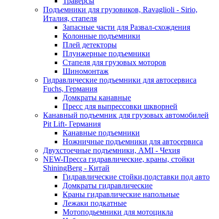
Траверсы
Подъемники для грузовиков, Ravaglioli - Sirio,
Италия, стапеля
Запасные части для Развал-схождения
Колонные подъемники
Плей детекторы
Плунжерные подъемники
Стапеля для грузовых моторов
Шиномонтаж
Гидравлические подъемники для автосервиса
Fuchs, Германия
Домкраты канавные
Пресс для выпрессовки шкворней
Канавный подъемник для грузовых автомобилей
Pit Lift- Германия
Канавные подъемники
Ножничные подъемники для автосервиса
Двухстоечные подъемники, АМІ - Чехия
NEW-Пресса гидравлические, краны, стойки
ShiningBerg - Китай
Гидравлические стойки,подставки под авто
Домкраты гидравлические
Краны гидравлические напольные
Лежаки подкатные
Мотоподьемники для мотоцикла