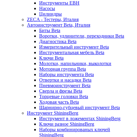
Инструменты EBH
Насосы
Цилиндры
ZECA - Тестеры, Италия
Автоинструмент Beta, Италия
Биты Beta
Воротки, удлинители, переходники Beta
Диагностика Beta
Измерительный инструмент Beta
Инструментальная мебель Beta
Ключи Beta
Молотки, напильники, выколотки
Моторная группа Beta
Наборы инструмента Beta
Отвертки и насадки Beta
Пневмоинструмент Beta
Сверла и фрезы Beta
Торцевые головки Beta
Ходовая часть Beta
Шарнирно-губцевый инструмент Beta
Инструмент ShiningBerg
Инструмент в ложементах ShiningBerg
Ключи разное ShiningBerg
Наборы комбинированых ключей
ShiningBerg