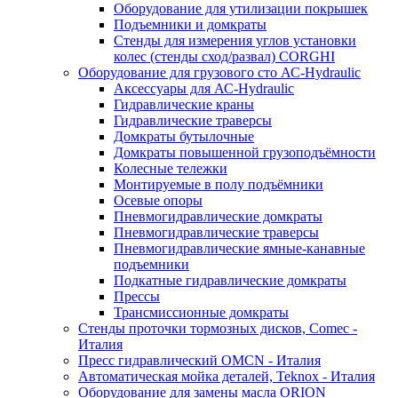
Оборудование для утилизации покрышек
Подъемники и домкраты
Стенды для измерения углов установки
колес (стенды сход/развал) CORGHI
Оборудование для грузового сто АС-Hydraulic
Аксессуары для АС-Hydraulic
Гидравлические краны
Гидравлические траверсы
Домкраты бутылочные
Домкраты повышенной грузоподъёмности
Колесные тележки
Монтируемые в полу подъёмники
Осевые опоры
Пневмогидравлические домкраты
Пневмогидравлические траверсы
Пневмогидравлические ямные-канавные
подъемники
Подкатные гидравлические домкраты
Прессы
Трансмиссионные домкраты
Стенды проточки тормозных дисков, Comec -
Италия
Пресс гидравлический OMCN - Италия
Автоматическая мойка деталей, Teknox - Италия
Оборудование для замены масла ORION