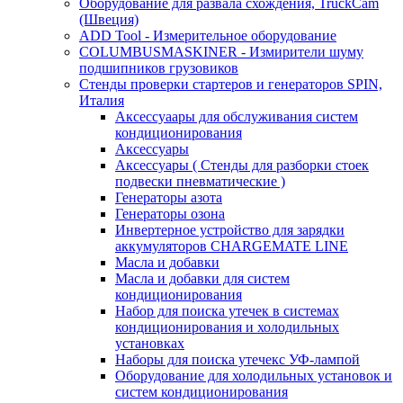
Оборудование для развала схождения, TruckCam
(Швеция)
ADD Tool - Измерительное оборудование
COLUMBUSMASKINER - Измирители шуму
подшипников грузовиков
Стенды проверки стартеров и генераторов SPIN,
Италия
Аксессуаары для обслуживания систем
кондиционирования
Аксессуары
Аксессуары ( Стенды для разборки стоек
подвески пневматические )
Генераторы азота
Генераторы озона
Инвертерное устройство для зарядки
аккумуляторов CHARGEMATE LINE
Масла и добавки
Масла и добавки для систем
кондиционирования
Набор для поиска утечек в системах
кондиционирования и холодильных
установках
Наборы для поиска утечекс УФ-лампой
Оборудование для холодильных установок и
систем кондиционирования