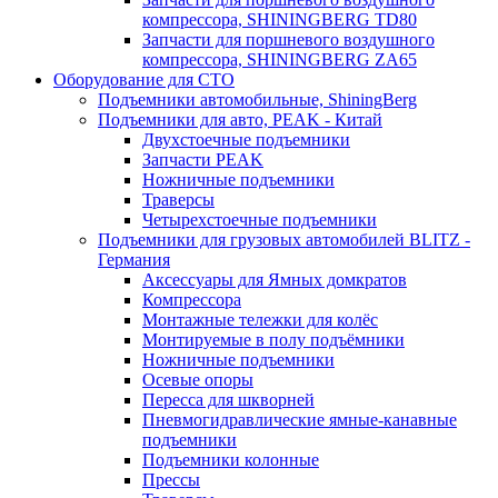
компрессора, SHININGBERG TD80
Запчасти для поршневого воздушного
компрессора, SHININGBERG ZA65
Оборудование для СТО
Подъемники автомобильные, ShiningBerg
Подъемники для авто, PEAK - Китай
Двухстоечные подъемники
Запчасти PEAK
Ножничные подъемники
Траверсы
Четырехстоечные подъемники
Подъемники для грузовых автомобилей BLITZ -
Германия
Аксессуары для Ямных домкратов
Компрессора
Монтажные тележки для колёс
Монтируемые в полу подъёмники
Ножничные подъемники
Осевые опоры
Пересса для шкворней
Пневмогидравлические ямные-канавные
подъемники
Подъемники колонные
Прессы