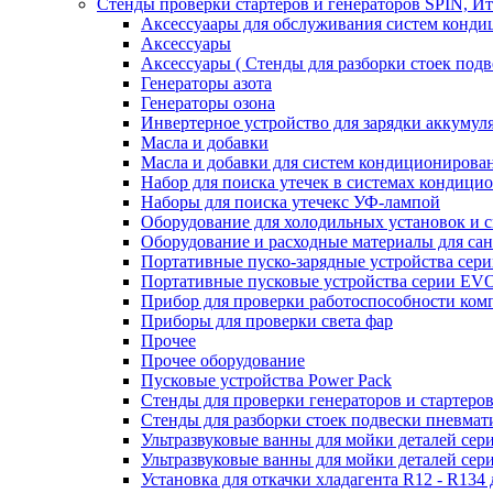
Стенды проверки стартеров и генераторов SPIN, И
Аксессуаары для обслуживания систем конд
Аксессуары
Аксессуары ( Стенды для разборки стоек подв
Генераторы азота
Генераторы озона
Инвертерное устройство для зарядки акку
Масла и добавки
Масла и добавки для систем кондиционирова
Набор для поиска утечек в системах кондици
Наборы для поиска утечекс УФ-лампой
Оборудование для холодильных установок и 
Оборудование и расходные материалы для са
Портативные пуско-зарядные устройства се
Портативные пусковые устройства серии E
Прибор для проверки работоспособности ком
Приборы для проверки света фар
Прочее
Прочее оборудование
Пусковые устройства Power Pack
Стенды для проверки генераторов и стартеро
Стенды для разборки стоек подвески пневмат
Ультразвуковые ванны для мойки деталей с
Ультразвуковые ванны для мойки деталей с
Установка для откачки хладагента R12 - R134