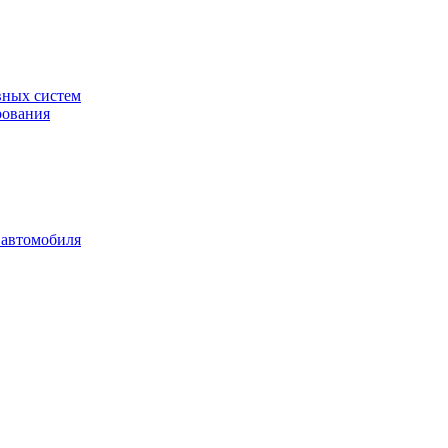
вных систем
рования
 автомобиля