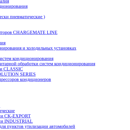
талия
иционирования
ески пневматические )
муляторов CHARGEMATE LINE
ния
онирования и холодильных установках
систем кондиционирования
нитарной обработки систем кондиционирования
рии CLASSIC
VOLUTION SERIES
прессоров кондиционеров
в
ические
ерии CK-EXPORT
ерии INDUSTRIAL
 для пунктов утилизации автомобилей