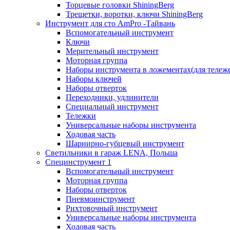
Торцевые головки ShiningBerg
Трещетки, воротки, ключи ShiningBerg
Инструмент для сто AmPro -Тайвань
Вспомогательный инструмент
Ключи
Мерительный инструмент
Моторная группа
Наборы инструмента в ложементах(для тележ
Наборы ключей
Наборы отверток
Переходники, удлинители
Специальный инструмент
Тележки
Универсальные наборы инструмента
Ходовая часть
Шарнирно-губцевый инструмент
Светильники в гараж LENA, Польша
Специнструмент 1
Вспомогательный инструмент
Моторная группа
Наборы отверток
Пневмоинструмент
Рихтовочный инструмент
Универсальные наборы инструмента
Ходовая часть