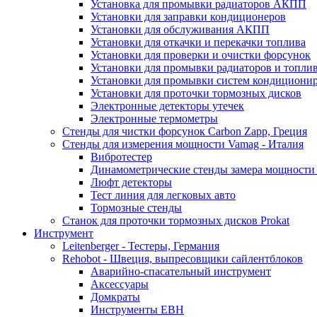
Установка для промывки радиаторов АКПП
Установки для заправки кондиционеров
Установки для обслуживания АКПП
Установки для откачки и перекачки топлива
Установки для проверки и очистки форсунок
Установки для промывки радиаторов и топли
Установки для промывки систем кондициони
Установки для проточки тормозных дисков
Электронные детекторы утечек
Электронные термометры
Стенды для чистки форсунок Carbon Zapp, Греция
Стенды для измерения мощности Vamag - Италия
Вибротестер
Динамометрические стенды замера мощности
Люфт детекторы
Тест линия для легковых авто
Тормозные стенды
Станок для проточки тормозных дисков Prokat
Инструмент
Leitenberger - Тестеры, Германия
Rehobot - Швеция, выпресовщики сайлентблоков
Аварийно-спасательный инструмент
Аксессуары
Домкраты
Инструменты EBH