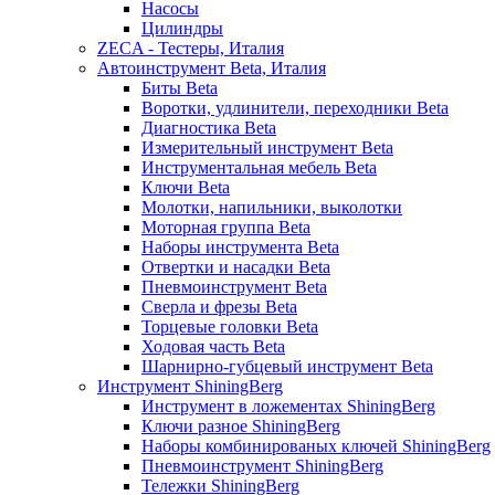
Насосы
Цилиндры
ZECA - Тестеры, Италия
Автоинструмент Beta, Италия
Биты Beta
Воротки, удлинители, переходники Beta
Диагностика Beta
Измерительный инструмент Beta
Инструментальная мебель Beta
Ключи Beta
Молотки, напильники, выколотки
Моторная группа Beta
Наборы инструмента Beta
Отвертки и насадки Beta
Пневмоинструмент Beta
Сверла и фрезы Beta
Торцевые головки Beta
Ходовая часть Beta
Шарнирно-губцевый инструмент Beta
Инструмент ShiningBerg
Инструмент в ложементах ShiningBerg
Ключи разное ShiningBerg
Наборы комбинированых ключей ShiningBerg
Пневмоинструмент ShiningBerg
Тележки ShiningBerg