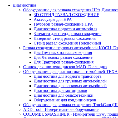
Диагностика
Оборудование для развала схождения HPA,Диагнос
3D СТЕНД РАЗВАЛ СХОЖДЕНИЕ
Аксессуары для HPA
Грузовой развал-схождение HPA
Диагностика подвески автомобиля
Запчасти для стенд-развал схождение
Лазерный стенд развал схождения
Стенд развал схождения Головочный
Развал схождение грузовых автомобилей KOCH, Г
Для Грузовых развал-схождения
Для Легковых развал-схождение
Для Тракторов развал-схождения
Станок для проточки дисков MAD, Голландия
Оборудование для диагностики автомобилей TEXA
Диагностика для водного транспорта
Диагностика для грузовых автомобилей
Диагностика для легковых автомобилей
Диагностика для мотоциклов
Диагностика для сельхозтехники
Оборудование для кондиционеров
Оборудование для развала схождения, TruckCam (Ш
ADD Tool - Измерительное оборудование
COLUMBUSMASKINER - Измирители шуму подшип