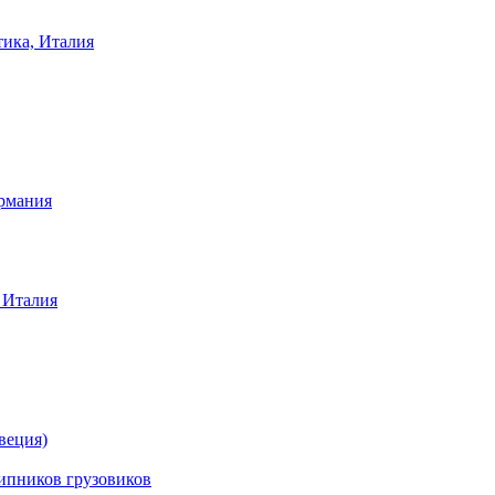
тика, Италия
ермания
 Италия
веция)
ников грузовиков