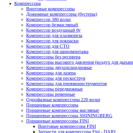
Компрессора
Винтовые компрессоры
Дожимные компрессоры (бустеры)
Компрессор 380 вольт
Компрессор безмасляный
Компрессор воздушный бу
Компрессор для плазмореза
Компрессор для покраски
Компрессор для СТО
Компрессор для шиномонтажа
Компрессоры без ресивера
Компрессоры высокого давления (воздух для дыхан
Компрессоры двухцилиндровые
Компрессоры для лазера
Компрессоры для пескоструя
Компрессоры для пневмоинструментов
Компрессоры передвижные
Компрессоры ременные
Однофазные компрессоры 220 вольт
Поршневые компрессоры
Поршневые компрессоры масляные
Поршневые компрессоры SHININGBERG
Поршневые компрессоры FINI
Винтовые компрессора FINI
Запчасти для компрессора Fini - DARI