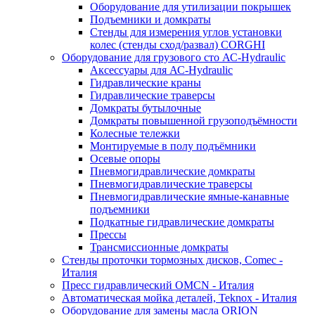
Оборудование для утилизации покрышек
Подъемники и домкраты
Стенды для измерения углов установки
колес (стенды сход/развал) CORGHI
Оборудование для грузового сто АС-Hydraulic
Аксессуары для АС-Hydraulic
Гидравлические краны
Гидравлические траверсы
Домкраты бутылочные
Домкраты повышенной грузоподъёмности
Колесные тележки
Монтируемые в полу подъёмники
Осевые опоры
Пневмогидравлические домкраты
Пневмогидравлические траверсы
Пневмогидравлические ямные-канавные
подъемники
Подкатные гидравлические домкраты
Прессы
Трансмиссионные домкраты
Стенды проточки тормозных дисков, Comec -
Италия
Пресс гидравлический OMCN - Италия
Автоматическая мойка деталей, Teknox - Италия
Оборудование для замены масла ORION