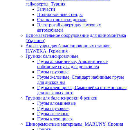
гайковерты, Турция
Запчасти
Полировочные стенды
Станки прокатки дисков
Электрогайковерт для грузовых
автомобилей
Вспомагательное оборудование для шиномонтажа
(Украина)
Аксессуары для балансировочных станков,
HAWEKA, Германия
Грузики балансировочные
Грузы алюминевые, Алюминиевые
набивные грузы для дисков л/а
Грузы грузовые
Грузы железные, Cтандарт набивные грузы
для дисков л/а
Грузы клеющиеся, Самоклейка штампованая
для легковых авто
Грузики для балансировки Френкен
Грузы алюминевые
Грузы грузовые
Грузы железные
Грузы клеющиеся
Шиноремонтные материалы, MARUNY, Япония
Грибки