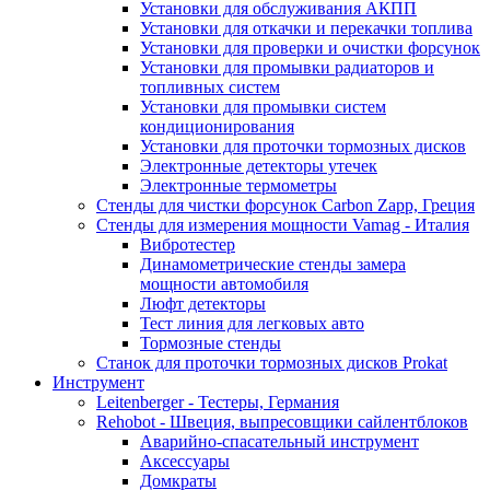
Установки для обслуживания АКПП
Установки для откачки и перекачки топлива
Установки для проверки и очистки форсунок
Установки для промывки радиаторов и
топливных систем
Установки для промывки систем
кондиционирования
Установки для проточки тормозных дисков
Электронные детекторы утечек
Электронные термометры
Стенды для чистки форсунок Carbon Zapp, Греция
Стенды для измерения мощности Vamag - Италия
Вибротестер
Динамометрические стенды замера
мощности автомобиля
Люфт детекторы
Тест линия для легковых авто
Тормозные стенды
Станок для проточки тормозных дисков Prokat
Инструмент
Leitenberger - Тестеры, Германия
Rehobot - Швеция, выпресовщики сайлентблоков
Аварийно-спасательный инструмент
Аксессуары
Домкраты