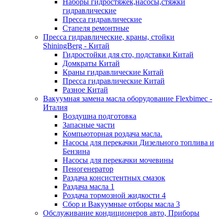
Наборы гидростяжек,насосы,стяжки
гидравлические
Пресса гидравлические
Стапеля ремонтные
Пресса гидравлические, краны, стойки
ShiningBerg - Китай
Гидростойки для сто, подставки Китай
Домкраты Китай
Краны гидравлические Китай
Пресса гидравлические Китай
Разное Китай
Вакуумная замена масла оборудование Flexbimeс -
Италия
Воздушна подготовка
Запасные части
Компьюторная роздача масла.
Насосы для перекачки Дизельного топлива и
Бензина
Насосы для перекачки мочевины
Пеногенератор
Раздача консистентных смазок
Раздача масла 1
Роздача тормозной жидкости 4
Сбор и Вакуумные отборы масла 3
Обслуживание кондиционеров авто, Приборы