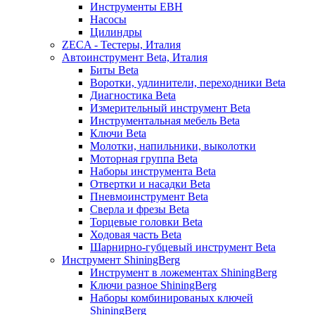
Инструменты EBH
Насосы
Цилиндры
ZECA - Тестеры, Италия
Автоинструмент Beta, Италия
Биты Beta
Воротки, удлинители, переходники Beta
Диагностика Beta
Измерительный инструмент Beta
Инструментальная мебель Beta
Ключи Beta
Молотки, напильники, выколотки
Моторная группа Beta
Наборы инструмента Beta
Отвертки и насадки Beta
Пневмоинструмент Beta
Сверла и фрезы Beta
Торцевые головки Beta
Ходовая часть Beta
Шарнирно-губцевый инструмент Beta
Инструмент ShiningBerg
Инструмент в ложементах ShiningBerg
Ключи разное ShiningBerg
Наборы комбинированых ключей
ShiningBerg