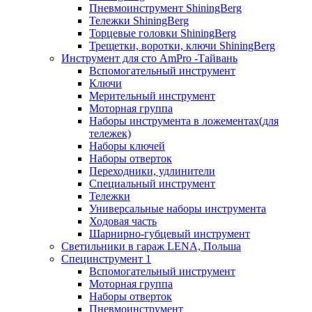
Пневмоинструмент ShiningBerg
Тележки ShiningBerg
Торцевые головки ShiningBerg
Трещетки, воротки, ключи ShiningBerg
Инструмент для сто AmPro -Тайвань
Вспомогательный инструмент
Ключи
Мерительный инструмент
Моторная группа
Наборы инструмента в ложементах(для
тележек)
Наборы ключей
Наборы отверток
Переходники, удлинители
Специальный инструмент
Тележки
Универсальные наборы инструмента
Ходовая часть
Шарнирно-губцевый инструмент
Светильники в гараж LENA, Польша
Специнструмент 1
Вспомогательный инструмент
Моторная группа
Наборы отверток
Пневмоинструмент