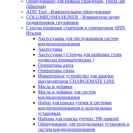
Оборудование для развала схождения, TruckCam
(Швеция)
ADD Tool - Измерительное оборудование
COLUMBUSMASKINER - Измирители шуму
подшипников грузовиков
Стенды проверки стартеров и генераторов SPIN,
Италия
Аксессуаары для обслуживания систем
кондиционирования
Аксессуары
Аксессуары ( Стенды для разборки стоек
подвески пневматические )
Генераторы азота
Генераторы озона
Инвертерное устройство для зарядки
аккумуляторов CHARGEMATE LINE
Масла и добавки
Масла и добавки для систем
кондиционирования
Набор для поиска утечек в системах
кондиционирования и холодильных
установках
Наборы для поиска утечекс УФ-лампой
Оборудование для холодильных установок и
систем кондиционирования