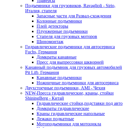
Траверсы
Подъемники для грузовиков, Ravaglioli - Sirio,
Италия, стапеля
Запасные части для Развал-схождения
Колонные подъемники
Плей детекторы
Плунжерные подъемники
Стапеля для грузовых моторов
Шиномонтаж
Гидравлические подъемники для автосервиса
Fuchs, Германия
Домкраты канавные
Пресс для выпрессовки шкворней
Канавный подъемник для грузовых автомобилей
Pit Lift- Германия
Канавные подъемники
Ножничные подъемники для автосервиса
Двухстоечные подъемники, АМІ - Чехия
NEW-Пресса гидравлические, краны, стойки
ShiningBerg - Китай
Гидравлические стойки,подставки под авто
Домкраты гидравлические
Краны гидравлические напольные
Лежаки подкатные
Мотоподьемники для мотоцикла